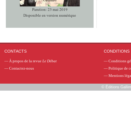
Parution: 23 mai 2019
Disponible en version numérique
CONTACTS
CONDITIONS 
—
À propos de la revue
Le Débat
—
Conditions gé
—
Contactez-nous
—
Politique de c
—
Mentions léga
©
Éditions Galli