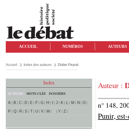
ACCUEIL
NUMÉROS
AUTEURS
Accueil
Index des auteurs
Didier Peyrat
Index
D
Auteur :
AUTEURS
MOTS-CLÉS
DOSSIERS
A
B
C
D
E
F
G
H
I
J
K
L
M
N
O
n° 148, 20
P
Q
R
S
T
U
V
W
X
Y
Z
Punir, est-