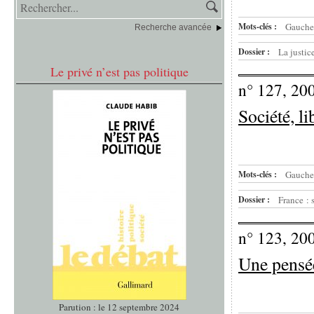
Mots-clés :
Gauche
Recherche avancée
Dossier :
La justic
Le privé n’est pas politique
n° 127, 20
Société, li
Mots-clés :
Gauche
Dossier :
France : 
n° 123, 20
Une pensée
Parution : le 12 septembre 2024