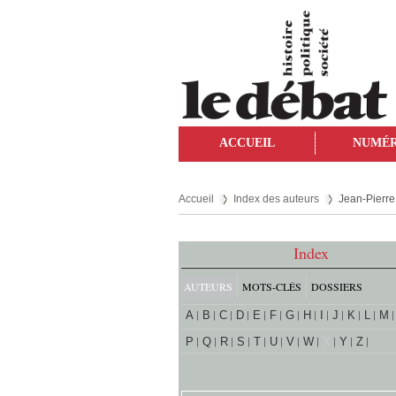
ACCUEIL
NUMÉ
Accueil
Index des auteurs
Jean-Pierre
Index
AUTEURS
MOTS-CLÉS
DOSSIERS
A
B
C
D
E
F
G
H
I
J
K
L
M
P
Q
R
S
T
U
V
W
X
Y
Z