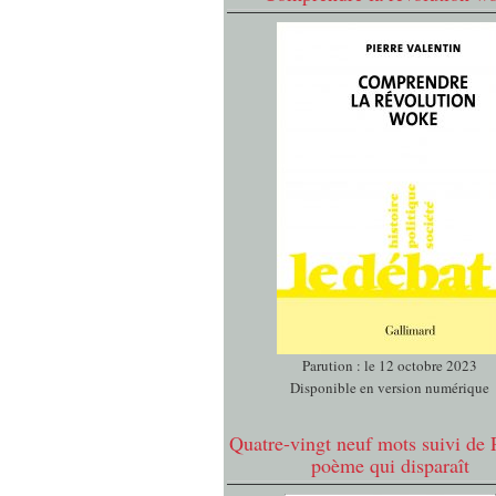
Parution : le 12 octobre 2023
Disponible en version numérique
Quatre-vingt neuf mots suivi de 
poème qui disparaît