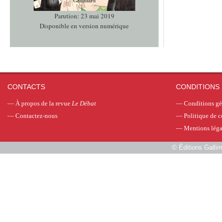
Parution: 23 mai 2019
Disponible en version numérique
CONTACTS
CONDITIONS 
—
À propos de la revue
Le Débat
—
Conditions gé
—
Contactez-nous
—
Politique de c
—
Mentions léga
©
Éditions Galli