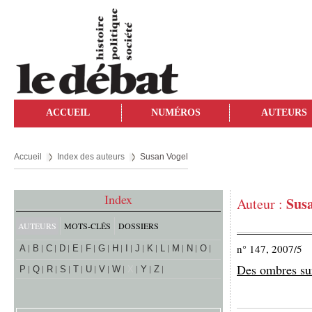
ACCUEIL
NUMÉROS
AUTEURS
Accueil
Index des auteurs
Susan Vogel
Index
Sus
Auteur :
AUTEURS
MOTS-CLÉS
DOSSIERS
n° 147, 2007/5
A
B
C
D
E
F
G
H
I
J
K
L
M
N
O
Des ombres sur
P
Q
R
S
T
U
V
W
X
Y
Z