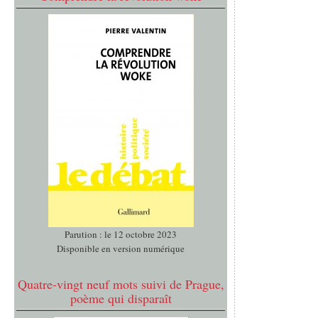
Parution : le 12 octobre 2023
Disponible en version numérique
Quatre-vingt neuf mots suivi de Prague,
poème qui disparaît