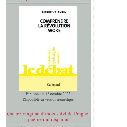
Parution : le 12 octobre 2023
Disponible en version numérique
Quatre-vingt neuf mots suivi de Prague,
poème qui disparaît