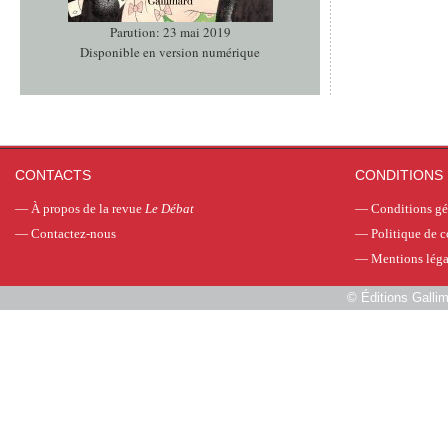
Parution: 23 mai 2019
Disponible en version numérique
CONTACTS
CONDITIONS 
—
À propos de la revue
Le Débat
—
Conditions gé
—
Contactez-nous
—
Politique de c
—
Mentions léga
©
Éditions Galli