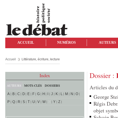
ACCUEIL
NUMÉROS
AUTEURS
Accueil
Littérature, écriture, lecture
Dossier :
Index
AUTEURS
MOTS-CLÉS
DOSSIERS
Articles du d
A
B
C
D
E
F
G
H
I
J
K
L
M
N
O
George Stei
P
Q
R
S
T
U
V
W
X
Y
Z
Régis Debra
objet symb
Sylvain Bou