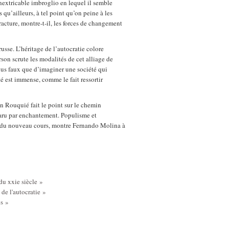
inextricable imbroglio en lequel il semble
s qu’ailleurs, à tel point qu’on peine à les
fracture, montre-t-il, les forces de changement
russe. L’héritage de l’autocratie colore
son scrute les modalités de cet alliage de
lus faux que d’imaginer une société qui
té est immense, comme le fait ressortir
in Rouquié fait le point sur le chemin
aru par enchantement. Populisme et
e du nouveau cours, montre Fernando Molina à
du xxie siècle »
de l'autocratie »
s »