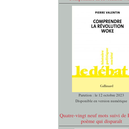
Parution : le 12 octobre 2023
Disponible en version numérique
Quatre-vingt neuf mots suivi de 
poème qui disparaît