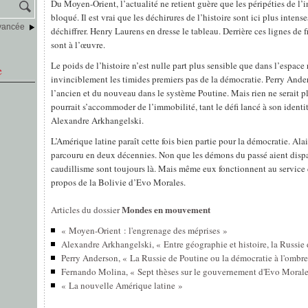
Du Moyen-Orient, l’actualité ne retient guère que les péripéties de l’
bloqué. Il est vrai que les déchirures de l’histoire sont ici plus intense
vancée
déchiffrer. Henry Laurens en dresse le tableau. Derrière ces lignes de 
sont à l’œuvre.
Le poids de l’histoire n’est nulle part plus sensible que dans l’espace 
e
invinciblement les timides premiers pas de la démocratie. Perry Ander
l’ancien et du nouveau dans le système Poutine. Mais rien ne serait p
pourrait s’accommoder de l’immobilité, tant le défi lancé à son identi
Alexandre Arkhangelski.
L’Amérique latine paraît cette fois bien partie pour la démocratie. Ala
parcouru en deux décennies. Non que les démons du passé aient disp
caudillisme sont toujours là. Mais même eux fonctionnent au servic
propos de la Bolivie d’Evo Morales.
Mondes en mouvement
Articles du dossier
« Moyen-Orient : l'engrenage des méprises »
Alexandre Arkhangelski, « Entre géographie et histoire, la Russie 
Perry Anderson, « La Russie de Poutine ou la démocratie à l'ombre 
Fernando Molina, « Sept thèses sur le gouvernement d'Evo Morale
« La nouvelle Amérique latine »