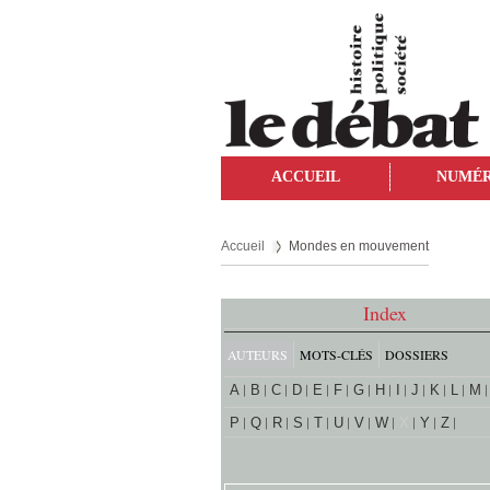
ACCUEIL
NUMÉ
Accueil
Mondes en mouvement
Index
AUTEURS
MOTS-CLÉS
DOSSIERS
A
B
C
D
E
F
G
H
I
J
K
L
M
P
Q
R
S
T
U
V
W
X
Y
Z