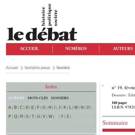
ACCUEIL
NUMÉROS
AUTEURS
Accueil
Numéros parus
Numéro
Index
n° 19, févri
Dossiers : Edit
AUTEURS
MOTS-CLÉS
DOSSIERS
160 pages
I.S.B.N. 978
A
B
C
D
E
F
G
H
I
J
K
L
M
N
O
P
Q
R
S
T
U
V
W
X
Y
Z
Sommaire