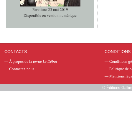
Parution: 23 mai 2019
Disponible en version numérique
CONTACTS
CONDITIONS 
—
À propos de la revue
Le Débat
—
Conditions gé
—
Contactez-nous
—
Politique de c
—
Mentions léga
©
Éditions Galli