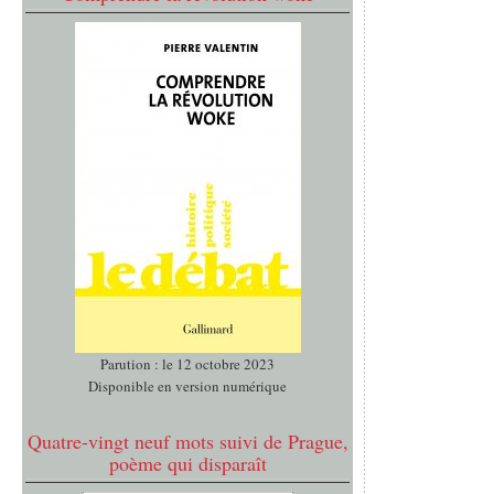
Parution : le 12 octobre 2023
Disponible en version numérique
Quatre-vingt neuf mots suivi de Prague,
poème qui disparaît