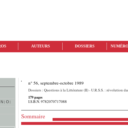
ROS
AUTEURS
DOSSIERS
NUMÉRO
n° 56, septembre-octobre 1989
Dossiers : Questions à la Littérature (II) - U.R.S.S. : révolution da
179 pages
I.S.B.N. 9782070717088
N
O
Sommaire