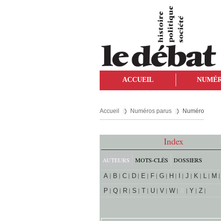
ACCUEIL
NUMÉ
Accueil
Numéros parus
Numéro
Index
AUTEURS
MOTS-CLÉS
DOSSIERS
A
B
C
D
E
F
G
H
I
J
K
L
M
P
Q
R
S
T
U
V
W
X
Y
Z