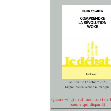
Parution : le 12 octobre 2023
Disponible en version numérique
Quatre-vingt neuf mots suivi de 
poème qui disparaît