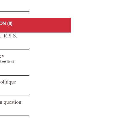
 (II)
U.R.S.S.
ev
l'austérité
olitique
n question