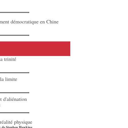
vement démocratique en Chine
a trinité
la limite
t d'aliénation
t
éalité physique
s
de Stephen Hawking