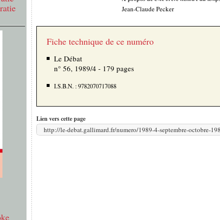
ratie
Jean-Claude Pecker
Fiche technique de ce numéro
Le Débat
n° 56, 1989/4 - 179 pages
I.S.B.N. : 9782070717088
Lien vers cette page
http://le-debat.gallimard.fr/numero/1989-4-septembre-octobre-19
oke