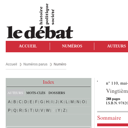
ACCUEIL
NUMÉROS
AUTEURS
Accueil
Numéros parus
Numéro
Index
n° 110, mai
Vingtième
AUTEURS
MOTS-CLÉS
DOSSIERS
288 pages
A
B
C
D
E
F
G
H
I
J
K
L
M
N
O
I.S.B.N. 978
P
Q
R
S
T
U
V
W
X
Y
Z
Sommaire