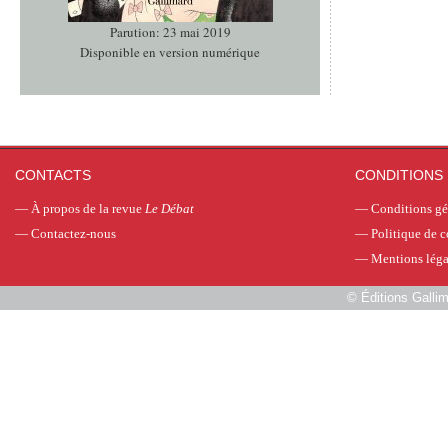
Parution: 23 mai 2019
Disponible en version numérique
CONTACTS
CONDITIONS 
—
À propos de la revue
Le Débat
—
Conditions gé
—
Contactez-nous
—
Politique de c
—
Mentions léga
©
Éditions Galli