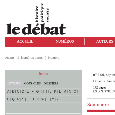
ACCUEIL
NUMÉROS
AUTEURS
Accueil
Numéros parus
Numéro
Index
n° 146, sept
Dossiers : Sur l
AUTEURS
MOTS-CLÉS
DOSSIERS
192 pages
I.S.B.N. 9782
A
B
C
D
E
F
G
H
I
J
K
L
M
N
O
P
Q
R
S
T
U
V
W
X
Y
Z
Sommaire