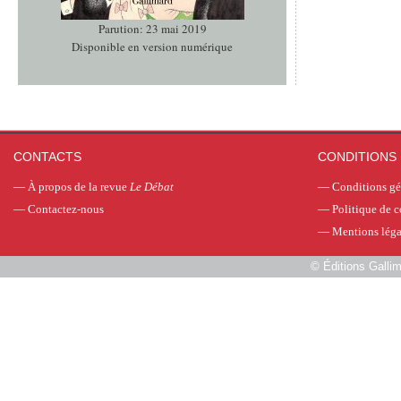
Parution: 23 mai 2019
Disponible en version numérique
CONTACTS
CONDITIONS 
—
À propos de la revue
Le Débat
—
Conditions gé
—
Contactez-nous
—
Politique de c
—
Mentions léga
©
Éditions Galli