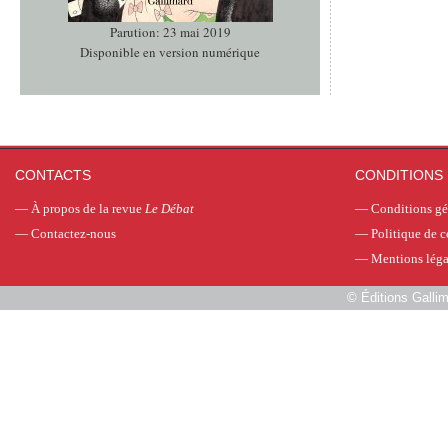
Parution: 23 mai 2019
Disponible en version numérique
CONTACTS
CONDITIONS 
—
À propos de la revue
Le Débat
—
Conditions gé
—
Contactez-nous
—
Politique de c
—
Mentions léga
©
Éditions Galli