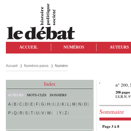
ACCUEIL
NUMÉROS
AUTEURS
Accueil
Numéros parus
Numéro
Index
n° 200,
208 pages
AUTEURS
MOTS-CLÉS
DOSSIERS
I.S.B.N.
A
B
C
D
E
F
G
H
I
J
K
L
M
N
O
Sommaire
P
Q
R
S
T
U
V
W
X
Y
Z
Page 3 à 8