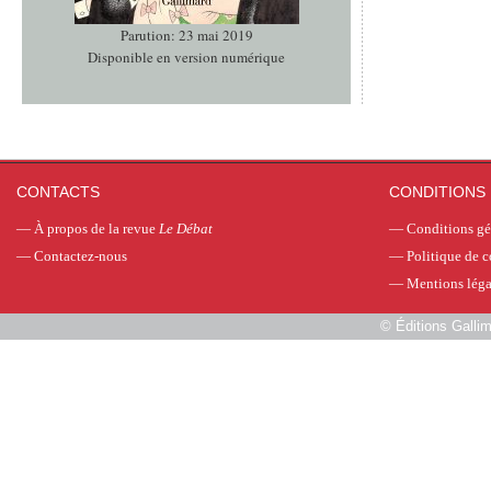
Parution: 23 mai 2019
Disponible en version numérique
CONTACTS
CONDITIONS 
—
À propos de la revue
Le Débat
—
Conditions gé
—
Contactez-nous
—
Politique de c
—
Mentions léga
©
Éditions Galli