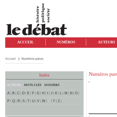
ACCUEIL
NUMÉROS
AUTEURS
Accueil
Numéros parus
Numéros par
Index
AUTEURS
MOTS-CLÉS
DOSSIERS
A
B
C
D
E
F
G
H
I
J
K
L
M
N
O
P
Q
R
S
T
U
V
W
X
Y
Z