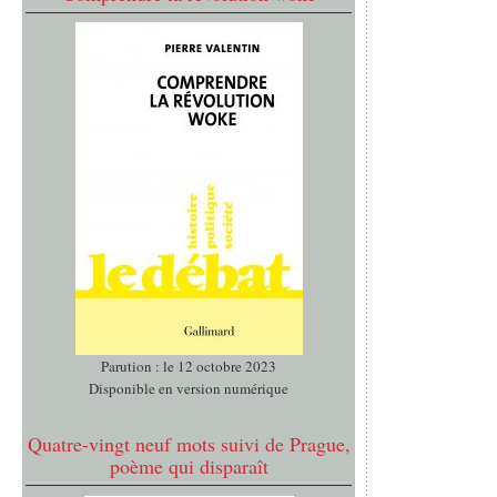
Parution : le 12 octobre 2023
Disponible en version numérique
Quatre-vingt neuf mots suivi de Prague,
poème qui disparaît