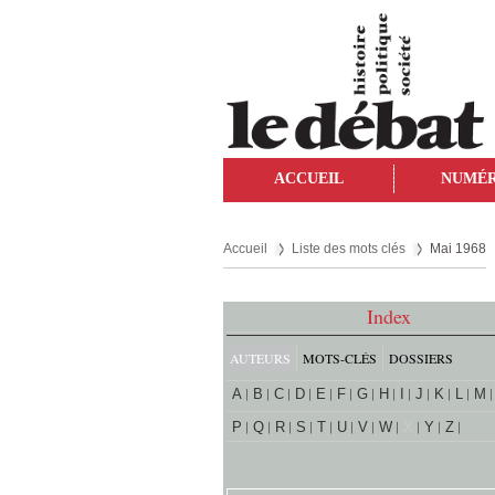
ACCUEIL
NUMÉ
Accueil
Liste des mots clés
Mai 1968
Index
AUTEURS
MOTS-CLÉS
DOSSIERS
A
B
C
D
E
F
G
H
I
J
K
L
M
P
Q
R
S
T
U
V
W
X
Y
Z