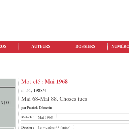
ROS
AUTEURS
DOSSIERS
NUMÉRO
Mai 1968
Mot-clé :
n° 51, 1988/4
Mai 68-Mai 88. Choses tues
N
O
par
Patrick Démerin
Mot-clé :
Mai 1968
Dossier :
Le mystère 68 (suite)