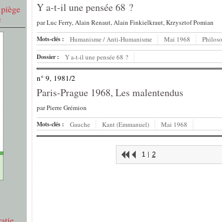
Y a-t-il une pensée 68 ?
 piège
e
par
Luc Ferry, Alain Renaut, Alain Finkielkraut, Krzysztof Pomian
Mots-clés :
Humanisme / Anti-Humanisme
Mai 1968
Philos
Dossier :
Y a-t-il une pensée 68 ?
n° 9, 1981/2
Paris-Prague 1968, Les malentendus
par
Pierre Grémion
Mots-clés :
Gauche
Kant (Emmanuel)
Mai 1968
1
2
atie