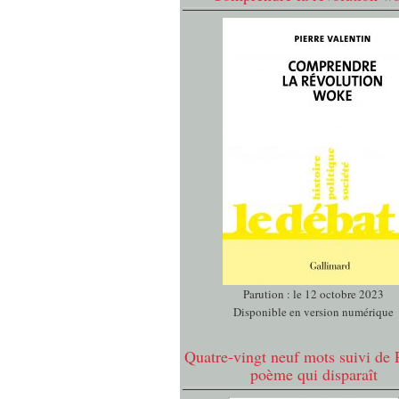
Parution : le 12 octobre 2023
Disponible en version numérique
Quatre-vingt neuf mots suivi de 
poème qui disparaît