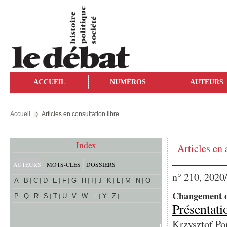
ACCUEIL
NUMÉROS
AUTEURS
Accueil
Articles en consultation libre
Index
Articles en 
AUTEURS
MOTS-CLÉS
DOSSIERS
n° 210, 2020
A
B
C
D
E
F
G
H
I
J
K
L
M
N
O
Changement d
P
Q
R
S
T
U
V
W
X
Y
Z
Présentati
Krzysztof Pom