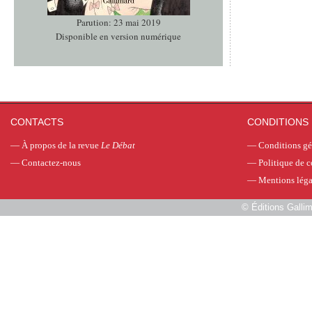
Parution: 23 mai 2019
Disponible en version numérique
CONTACTS
CONDITIONS 
—
À propos de la revue
Le Débat
—
Conditions gé
—
Contactez-nous
—
Politique de c
—
Mentions léga
©
Éditions Galli