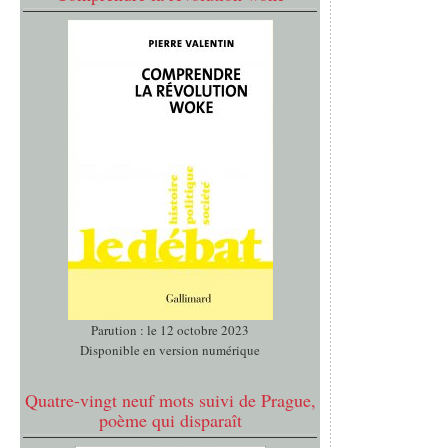
Parution : le 12 octobre 2023
Disponible en version numérique
Quatre-vingt neuf mots suivi de Prague,
poème qui disparaît