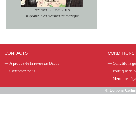
Parution: 23 mai 2019
Disponible en version numérique
CONTACTS
CONDITIONS 
—
À propos de la revue
Le Débat
—
Conditions gé
—
Contactez-nous
—
Politique de c
—
Mentions léga
©
Éditions Galli