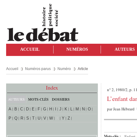
ACCUEIL
NUMÉROS
AUTEURS
Accueil
Numéros parus
Numéro
Article
Index
n° 2, 1980/2, p. 
L’enfant da
AUTEURS
MOTS-CLÉS
DOSSIERS
par
Jean Hébrard
A
B
C
D
E
F
G
H
I
J
K
L
M
N
O
P
Q
R
S
T
U
V
W
X
Y
Z
Mots-clés :
Enfant