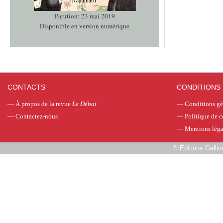
Parution: 23 mai 2019
Disponible en version numérique
CONTACTS
CONDITIONS 
—
À propos de la revue
Le Débat
—
Conditions gé
—
Contactez-nous
—
Politique de c
—
Mentions léga
©
Éditions Galli