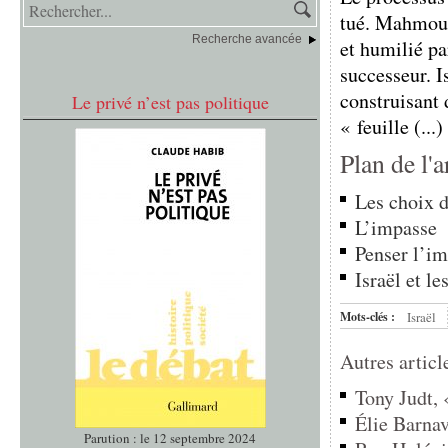
tué. Mahmoud
Recherche avancée
et humilié pa
successeur. I
construisant 
Le privé n’est pas politique
« feuille (...)
Plan de l'a
Les choix d
L’impasse
Penser l’i
Israël et le
Mots-clés :
Israël
Autres articl
Tony Judt, 
Élie Barnav
Parution : le 12 septembre 2024