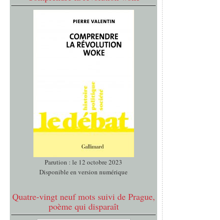
Parution : le 12 octobre 2023
Disponible en version numérique
Quatre-vingt neuf mots suivi de Prague,
poème qui disparaît