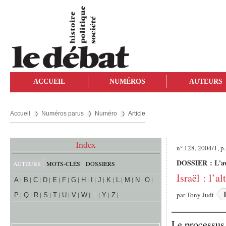
ACCUEIL
NUMÉROS
AUTEURS
Accueil
Numéros parus
Numéro
Article
Index
n° 128, 2004/1, p
DOSSIER : L'ave
AUTEURS
MOTS-CLÉS
DOSSIERS
Israël : l’al
A
B
C
D
E
F
G
H
I
J
K
L
M
N
O
par
Tony Judt
P
Q
R
S
T
U
V
W
X
Y
Z
Le processus 