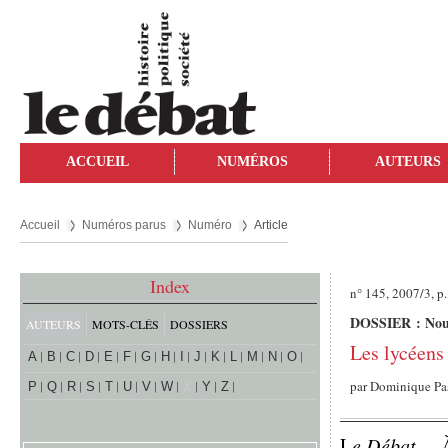
ACCUEIL
NUMÉROS
AUTEURS
Accueil
Numéros parus
Numéro
Article
Index
n° 145, 2007/3, p
DOSSIER : Nouv
AUTEURS
MOTS-CLÉS
DOSSIERS
Les lycéens 
A
B
C
D
E
F
G
H
I
J
K
L
M
N
O
par
Dominique Pa
P
Q
R
S
T
U
V
W
X
Y
Z
L
e Débat.
– À