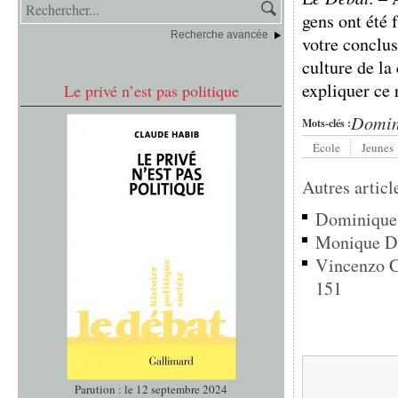
gens ont été 
Recherche avancée
votre conclus
culture de l
expliquer ce 
Le privé n’est pas politique
Domin
Mots-clés :
École
Jeunes
Autres articl
Dominique 
Monique Da
Vincenzo C
151
Parution : le 12 septembre 2024