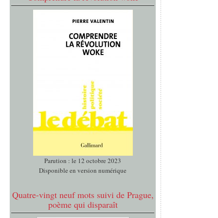
Parution : le 12 octobre 2023
Disponible en version numérique
Quatre-vingt neuf mots suivi de Prague,
poème qui disparaît