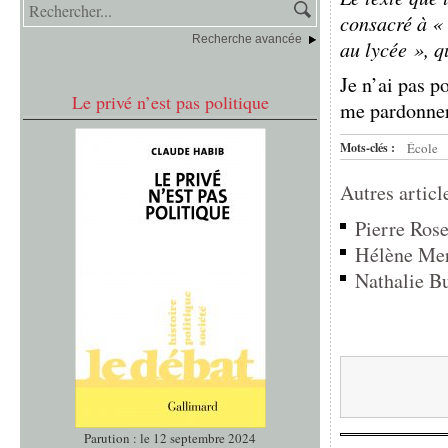
consacré à « 
Recherche avancée
au lycée », q
Je n’ai pas p
Le privé n’est pas politique
me pardonner.
Mots-clés :
École
Autres articl
Pierre Rose
Hélène Merl
Nathalie Bu
Parution : le 12 septembre 2024