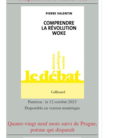
Parution : le 12 octobre 2023
Disponible en version numérique
Quatre-vingt neuf mots suivi de Prague,
poème qui disparaît