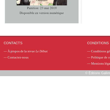
Parution: 23 mai 2019
Disponible en version numérique
CONTACTS
CONDITIONS 
—
À propos de la revue
Le Débat
—
Conditions gé
—
Contactez-nous
—
Politique de c
—
Mentions léga
©
Éditions Galli