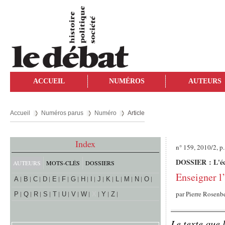
ACCUEIL
NUMÉROS
AUTEURS
Accueil
Numéros parus
Numéro
Article
Index
n° 159, 2010/2, p
DOSSIER : L'écol
AUTEURS
MOTS-CLÉS
DOSSIERS
Enseigner l’
A
B
C
D
E
F
G
H
I
J
K
L
M
N
O
par
Pierre Rosenb
P
Q
R
S
T
U
V
W
X
Y
Z
Le texte que 