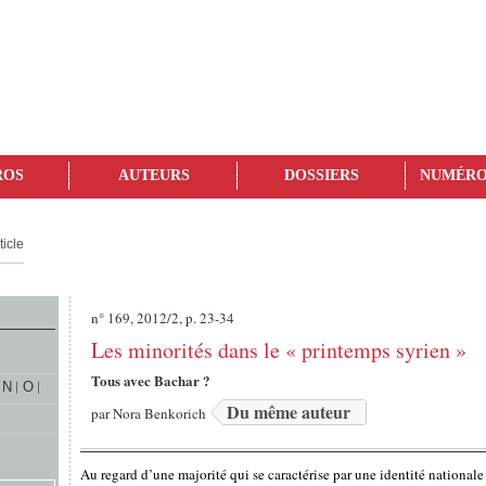
ROS
AUTEURS
DOSSIERS
NUMÉRO
ticle
n° 169, 2012/2, p. 23-34
Les minorités dans le « printemps syrien »
Tous avec Bachar ?
N
O
Du même auteur
par
Nora Benkorich
Au regard d’une majorité qui se caractérise par une identité national