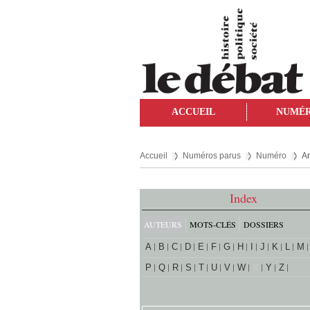
ACCUEIL
NUMÉ
Accueil
Numéros parus
Numéro
Ar
Index
AUTEURS
MOTS-CLÉS
DOSSIERS
A
B
C
D
E
F
G
H
I
J
K
L
M
P
Q
R
S
T
U
V
W
X
Y
Z