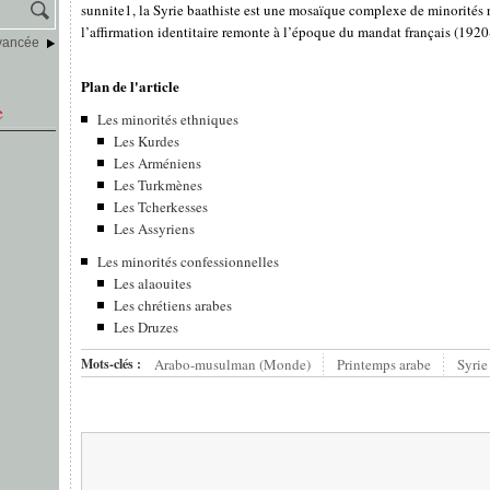
sunnite1, la Syrie baathiste est une mosaïque complexe de minorités r
l’affirmation identitaire remonte à l’époque du mandat français (1920-
vancée
Plan de l'article
e
Les minorités ethniques
Les Kurdes
Les Arméniens
Les Turkmènes
Les Tcherkesses
Les Assyriens
Les minorités confessionnelles
Les alaouites
Les chrétiens arabes
Les Druzes
Mots-clés :
Arabo-musulman (Monde)
Printemps arabe
Syrie