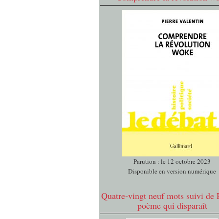
Parution : le 12 octobre 2023
Disponible en version numérique
Quatre-vingt neuf mots suivi de 
poème qui disparaît