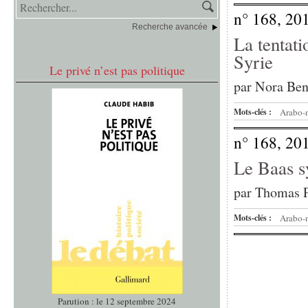
n° 168, 20
Recherche avancée
La tentati
Syrie
Le privé n’est pas politique
par
Nora Ben
Mots-clés :
Arabo-
n° 168, 20
Le Baas sy
par
Thomas P
Mots-clés :
Arabo-
Parution : le 12 septembre 2024