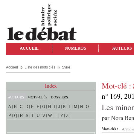
ACCUEIL
NUMÉROS
AUTEURS
Accueil
Liste des mots clés
Syrie
Mot-clé :
Index
n° 169, 20
AUTEURS
MOTS-CLÉS
DOSSIERS
Les minori
A
B
C
D
E
F
G
H
I
J
K
L
M
N
O
P
Q
R
S
T
U
V
W
X
Y
Z
par
Nora Ben
Mots-clés :
Arabo-