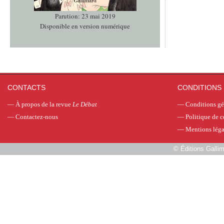
Parution: 23 mai 2019
Disponible en version numérique
CONTACTS
CONDITIONS 
—
À propos de la revue
Le Débat
—
Conditions gé
—
Contactez-nous
—
Politique de c
—
Mentions léga
©
Éditions Galli