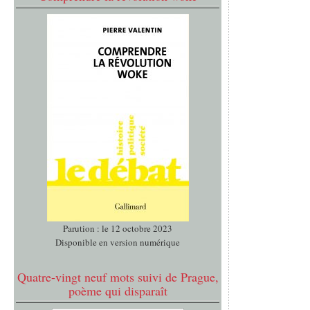
Parution : le 12 octobre 2023
Disponible en version numérique
Quatre-vingt neuf mots suivi de Prague,
poème qui disparaît