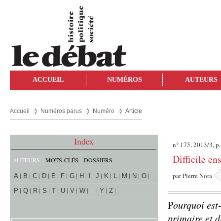
ACCUEIL
NUMÉROS
AUTEURS
Accueil
Numéros parus
Numéro
Article
Index
n° 175, 2013/3, p.
Difficile en
AUTEURS
MOTS-CLÉS
DOSSIERS
par
Pierre Nora
A
B
C
D
E
F
G
H
I
J
K
L
M
N
O
P
Q
R
S
T
U
V
W
X
Y
Z
P
ourquoi est-
primaire et d