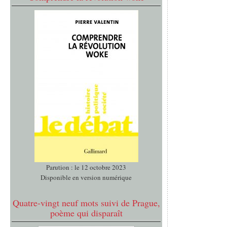
Parution : le 12 octobre 2023
Disponible en version numérique
Quatre-vingt neuf mots suivi de Prague,
poème qui disparaît