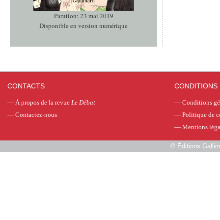
Parution: 23 mai 2019
Disponible en version numérique
CONTACTS
CONDITIONS 
—
À propos de la revue
Le Débat
—
Conditions gé
—
Contactez-nous
—
Politique de c
—
Mentions léga
©
Éditions Galli