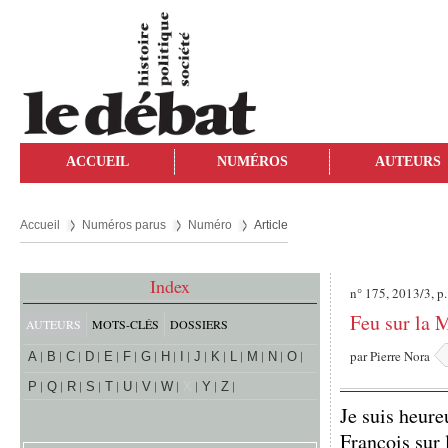
ACCUEIL
NUMÉROS
AUTEURS
Accueil
Numéros parus
Numéro
Article
Index
n° 175, 2013/3, p
Feu sur la M
AUTEURS
MOTS-CLÉS
DOSSIERS
par
Pierre Nora
A
B
C
D
E
F
G
H
I
J
K
L
M
N
O
P
Q
R
S
T
U
V
W
X
Y
Z
Je suis heure
François sur 