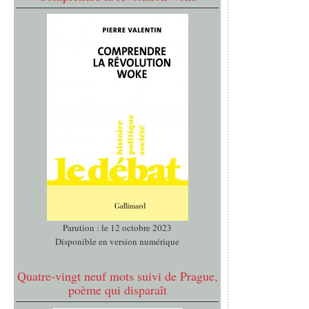
Parution : le 12 octobre 2023
Disponible en version numérique
Quatre-vingt neuf mots suivi de Prague,
poème qui disparaît