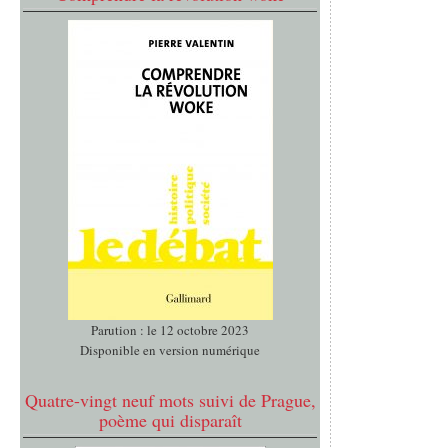
Parution : le 12 octobre 2023
Disponible en version numérique
Quatre-vingt neuf mots suivi de Prague,
poème qui disparaît