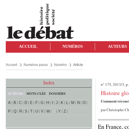
ACCUEIL
NUMÉROS
AUTEURS
Accueil
Numéros parus
Numéro
Article
Index
n° 175, 2013/3, p
Histoire glo
AUTEURS
MOTS-CLÉS
DOSSIERS
Comment réconcil
A
B
C
D
E
F
G
H
I
J
K
L
M
N
O
par
Christophe C
P
Q
R
S
T
U
V
W
X
Y
Z
En France, c