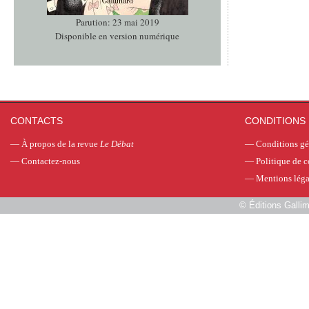
Parution: 23 mai 2019
Disponible en version numérique
CONTACTS
CONDITIONS 
—
À propos de la revue
Le Débat
—
Conditions gé
—
Contactez-nous
—
Politique de c
—
Mentions léga
©
Éditions Galli