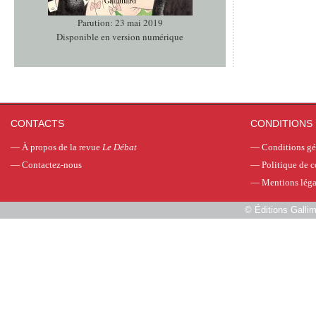
Parution: 23 mai 2019
Disponible en version numérique
CONTACTS
CONDITIONS 
—
À propos de la revue
Le Débat
—
Conditions gé
—
Contactez-nous
—
Politique de c
—
Mentions léga
©
Éditions Galli