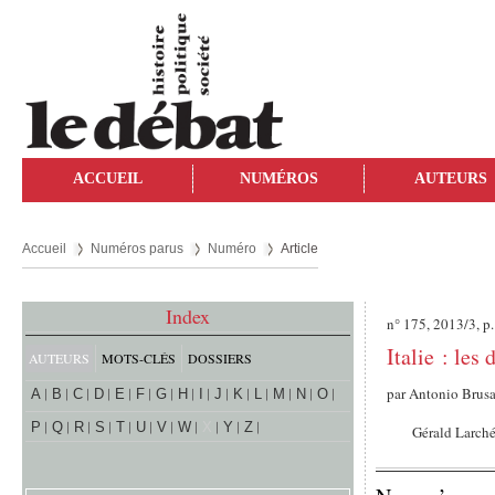
ACCUEIL
NUMÉROS
AUTEURS
Accueil
Numéros parus
Numéro
Article
Index
n° 175, 2013/3, p
Italie : les
AUTEURS
MOTS-CLÉS
DOSSIERS
par
Antonio Brus
A
B
C
D
E
F
G
H
I
J
K
L
M
N
O
P
Q
R
S
T
U
V
W
X
Y
Z
Gérald Larch