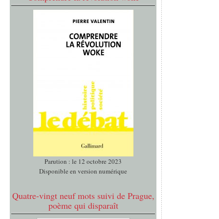
Parution : le 12 octobre 2023
Disponible en version numérique
Quatre-vingt neuf mots suivi de Prague,
poème qui disparaît