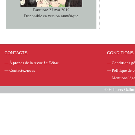
Parution: 23 mai 2019
Disponible en version numérique
CONTACTS
CONDITIONS 
—
À propos de la revue
Le Débat
—
Conditions gé
—
Contactez-nous
—
Politique de c
—
Mentions léga
©
Éditions Galli