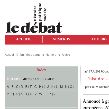
ACCUEIL
NUMÉROS
AUTEURS
Accueil
Numéros parus
Numéro
Article
Index
n° 175, 2013/3, p
L’histoire s
AUTEURS
MOTS-CLÉS
DOSSIERS
par
Claire Blandi
A
B
C
D
E
F
G
H
I
J
K
L
M
N
O
P
Q
R
S
T
U
V
W
X
Y
Z
Annoncé à gra
européens,
H