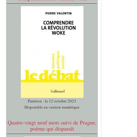
Parution : le 12 octobre 2023
Disponible en version numérique
Quatre-vingt neuf mots suivi de Prague,
poème qui disparaît