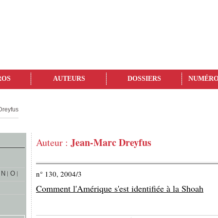
ROS
AUTEURS
DOSSIERS
NUMÉRO
Dreyfus
Jean-Marc Dreyfus
Auteur :
n° 130, 2004/3
N
O
Comment l'Amérique s'est identifiée à la Shoah