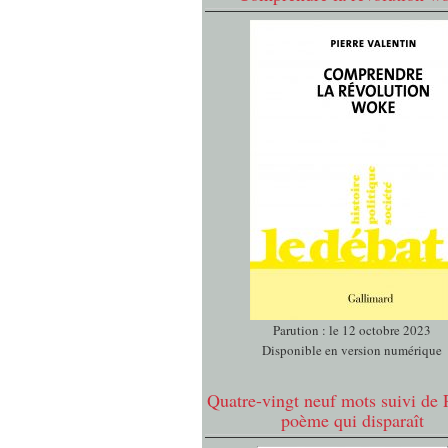
Parution : le 12 octobre 2023
Disponible en version numérique
Quatre-vingt neuf mots suivi de 
poème qui disparaît