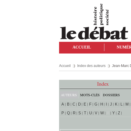
ACCUEIL
NUMÉ
Accueil
Index des auteurs
Jean-Marc 
Index
AUTEURS
MOTS-CLÉS
DOSSIERS
A
B
C
D
E
F
G
H
I
J
K
L
M
P
Q
R
S
T
U
V
W
X
Y
Z