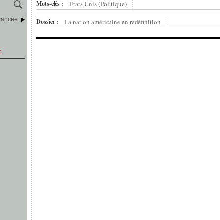
Mots-clés :
États-Unis (Politique)
vancée
Dossier :
La nation américaine en redéfinition
e