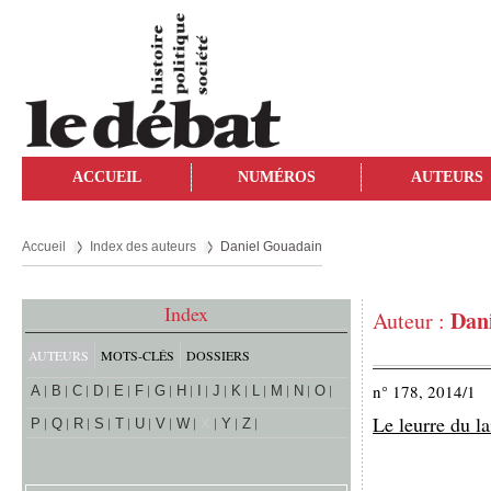
ACCUEIL
NUMÉROS
AUTEURS
Accueil
Index des auteurs
Daniel Gouadain
Index
Dan
Auteur :
AUTEURS
MOTS-CLÉS
DOSSIERS
n° 178, 2014/1
A
B
C
D
E
F
G
H
I
J
K
L
M
N
O
Le leurre du la
P
Q
R
S
T
U
V
W
X
Y
Z