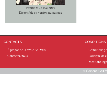
Parution: 23 mai 2019
Disponible en version numérique
CONTACTS
CONDITIONS 
—
À propos de la revue
Le Débat
—
Conditions gé
—
Contactez-nous
—
Politique de c
—
Mentions léga
©
Éditions Galli