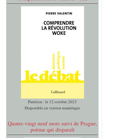
Parution : le 12 octobre 2023
Disponible en version numérique
Quatre-vingt neuf mots suivi de Prague,
poème qui disparaît