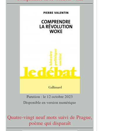
Parution : le 12 octobre 2023
Disponible en version numérique
Quatre-vingt neuf mots suivi de Prague,
poème qui disparaît