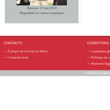
Parution: 23 mai 2019
Disponible en version numérique
CONTACTS
CONDITIONS 
—
À propos de la revue
Le Débat
—
Conditions gé
—
Contactez-nous
—
Politique de c
—
Mentions léga
©
Éditions Galli