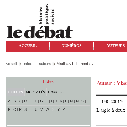
ACCUEIL
NUMÉROS
AUTEURS
Accueil
Index des auteurs
Vladislav L. Inozemtsev
Index
Vlad
Auteur :
AUTEURS
MOTS-CLÉS
DOSSIERS
n° 130, 2004/3
A
B
C
D
E
F
G
H
I
J
K
L
M
N
O
L'aigle à deux
P
Q
R
S
T
U
V
W
X
Y
Z