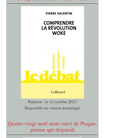
Parution : le 12 octobre 2023
Disponible en version numérique
Quatre-vingt neuf mots suivi de Prague,
poème qui disparaît