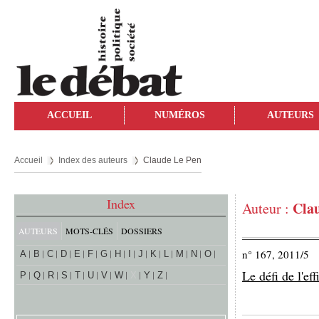
ACCUEIL
NUMÉROS
AUTEURS
Accueil
Index des auteurs
Claude Le Pen
Index
Cla
Auteur :
AUTEURS
MOTS-CLÉS
DOSSIERS
n° 167, 2011/5
A
B
C
D
E
F
G
H
I
J
K
L
M
N
O
Le défi de l'eff
P
Q
R
S
T
U
V
W
X
Y
Z