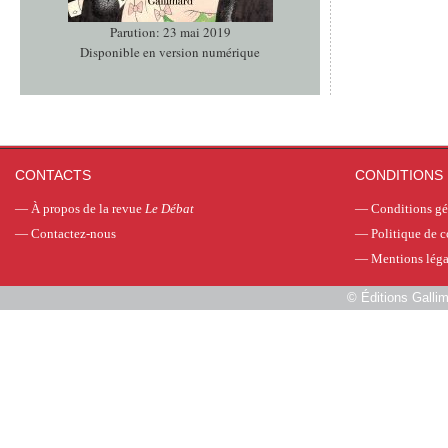
Parution: 23 mai 2019
Disponible en version numérique
CONTACTS
CONDITIONS 
—
À propos de la revue
Le Débat
—
Conditions gé
—
Contactez-nous
—
Politique de c
—
Mentions léga
©
Éditions Galli