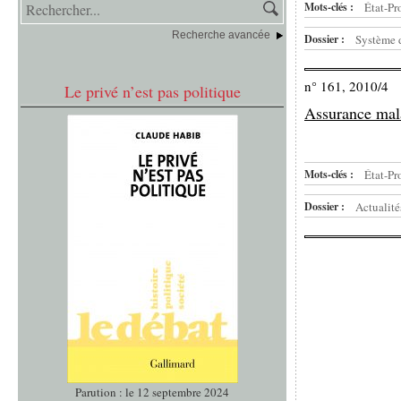
Mots-clés :
État-Pr
Recherche avancée
Dossier :
Système d
n° 161, 2010/4
Le privé n’est pas politique
Assurance mala
Mots-clés :
État-Pr
Dossier :
Actualité
Parution : le 12 septembre 2024