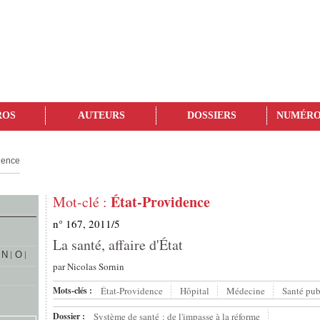
ROS
AUTEURS
DOSSIERS
NUMÉRO
dence
État-Providence
Mot-clé :
n° 167, 2011/5
La santé, affaire d'État
N
O
par
Nicolas Sornin
Mots-clés :
État-Providence
Hôpital
Médecine
Santé pub
Dossier :
Système de santé : de l'impasse à la réforme