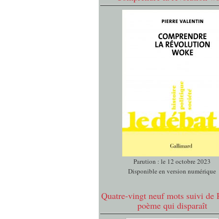
Parution : le 12 octobre 2023
Disponible en version numérique
Quatre-vingt neuf mots suivi de 
poème qui disparaît