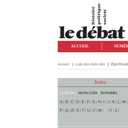
ACCUEIL
NUMÉ
Accueil
Liste des mots clés
État-Provi
Index
AUTEURS
MOTS-CLÉS
DOSSIERS
A
B
C
D
E
F
G
H
I
J
K
L
M
P
Q
R
S
T
U
V
W
X
Y
Z