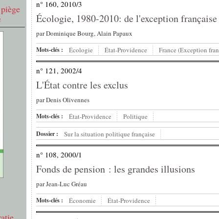
n° 160, 2010/3
 piège
Écologie, 1980-2010: de l'exception française
e
par
Dominique Bourg, Alain Papaux
Mots-clés :
Écologie
État-Providence
France (Exception fran
n° 121, 2002/4
L'État contre les exclus
par
Denis Olivennes
Mots-clés :
État-Providence
Politique
Dossier :
Sur la situation politique française
n° 108, 2000/1
Fonds de pension : les grandes illusions
par
Jean-Luc Gréau
Mots-clés :
Économie
État-Providence
atie