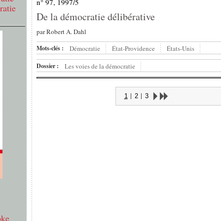
n° 97, 1997/5
ratie
De la démocratie délibérative
par
Robert A. Dahl
Mots-clés :
Démocratie
État-Providence
États-Unis
Dossier :
Les voies de la démocratie
1
2
3
oke