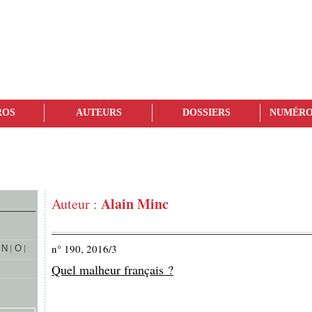
ROS
AUTEURS
DOSSIERS
NUMÉRO
Alain Minc
Auteur :
n° 190, 2016/3
N
O
Quel malheur français ?