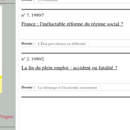
n° 7, 1980/7
France : l'inéluctable réforme du régime social ?
Dossier :
L'État-providence en difficulté
n° 2, 1980/2
La fin du plein emploi : accident ou fatalité ?
Dossier :
Le chômage et l'économie souterraine
Prague,