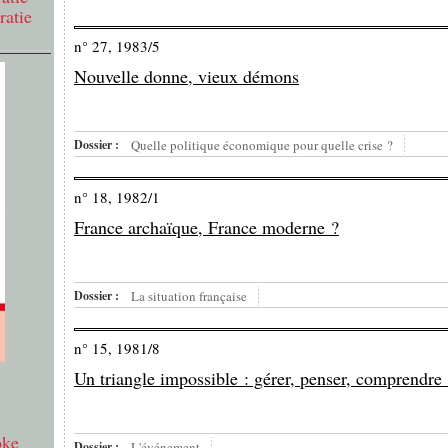
ratie
n° 27, 1983/5
Nouvelle donne, vieux démons
Dossier :
Quelle politique économique pour quelle crise ?
n° 18, 1982/1
France archaïque, France moderne ?
Dossier :
La situation française
n° 15, 1981/8
Un triangle impossible : gérer, penser, comprendre
oke
Dossier :
L'événement