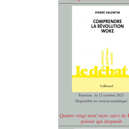
Parution : le 12 octobre 2023
Disponible en version numérique
Quatre-vingt neuf mots suivi de 
poème qui disparaît