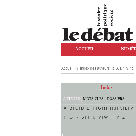
ACCUEIL
NUMÉ
Accueil
Index des auteurs
Alain Minc
Index
AUTEURS
MOTS-CLÉS
DOSSIERS
A
B
C
D
E
F
G
H
I
J
K
L
M
P
Q
R
S
T
U
V
W
X
Y
Z