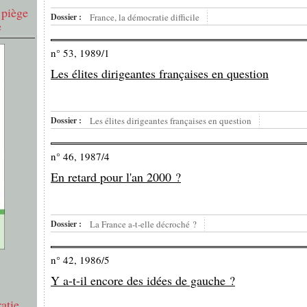
 piège
Dossier :
France, la démocratie difficile
e
n° 53, 1989/1
Les élites dirigeantes françaises en question
Dossier :
Les élites dirigeantes françaises en question
n° 46, 1987/4
En retard pour l'an 2000 ?
Dossier :
La France a-t-elle décroché ?
n° 42, 1986/5
Y a-t-il encore des idées de gauche ?
atie