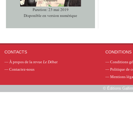
Parution: 23 mai 2019
Disponible en version numérique
CONTACTS
CONDITIONS 
—
À propos de la revue
Le Débat
—
Conditions gé
—
Contactez-nous
—
Politique de c
—
Mentions léga
©
Éditions Galli