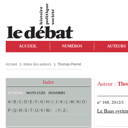
ACCUEIL
NUMÉROS
AUTEURS
Accueil
Index des auteurs
Thomas Pierret
Index
Tho
Auteur :
AUTEURS
MOTS-CLÉS
DOSSIERS
n° 168, 2012/1
A
B
C
D
E
F
G
H
I
J
K
L
M
N
O
Le Baas syrien 
P
Q
R
S
T
U
V
W
X
Y
Z