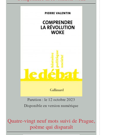
Parution : le 12 octobre 2023
Disponible en version numérique
Quatre-vingt neuf mots suivi de Prague,
poème qui disparaît