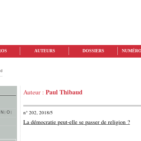
ROS
AUTEURS
DOSSIERS
NUMÉRO
ud
Paul Thibaud
Auteur :
n° 202, 2018/5
N
O
La démocratie peut-elle se passer de religion ?