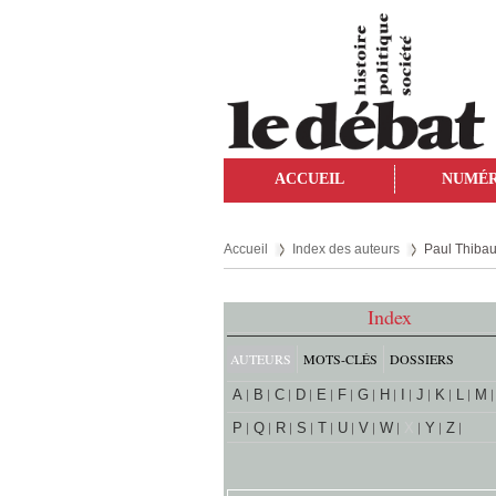
ACCUEIL
NUMÉ
Accueil
Index des auteurs
Paul Thiba
Index
AUTEURS
MOTS-CLÉS
DOSSIERS
A
B
C
D
E
F
G
H
I
J
K
L
M
P
Q
R
S
T
U
V
W
X
Y
Z