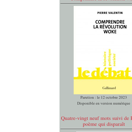
Parution : le 12 octobre 2023
Disponible en version numérique
Quatre-vingt neuf mots suivi de 
poème qui disparaît