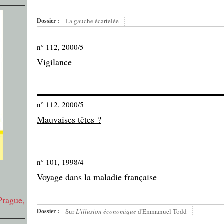
Dossier :
La gauche écartelée
n° 112, 2000/5
Vigilance
n° 112, 2000/5
Mauvaises têtes ?
n° 101, 1998/4
Voyage dans la maladie française
Prague,
Dossier :
Sur
L'illusion économique
d'Emmanuel Todd