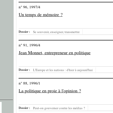
n° 96, 1997/4
Un temps de mémoire ?
Dossier :
Se souvenir, enseigner, transmettre
n° 91, 1996/4
Jean Monnet, entrepreneur en politique
Dossier :
L'Europe et les nations : d'hier à aujourd'hui
n° 88, 1996/1
La politique en proie à l'opinion ?
Dossier :
Peut-on gouverner contre les médias ?