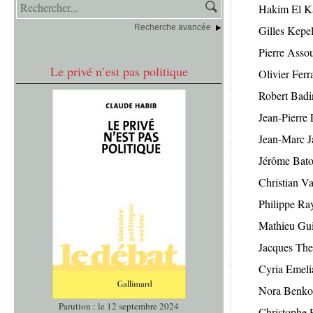
Hakim El K
Recherche avancée
Gilles Kepe
Pierre Assou
Le privé n’est pas politique
Olivier Ferr
Robert Badi
Jean-Pierre
Jean-Marc J
Jérôme Bato
Christian V
Philippe Ra
Mathieu Gu
Jacques The
Cyria Emeli
Nora Benko
Parution : le 12 septembre 2024
Christophe 