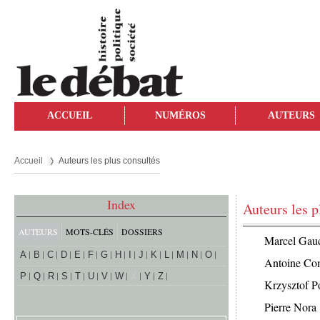
ACCUEIL
NUMÉROS
AUTEURS
Accueil
Auteurs les plus consultés
Index
Auteurs les p
AUTEURS
MOTS-CLÉS
DOSSIERS
Marcel Gau
A
B
C
D
E
F
G
H
I
J
K
L
M
N
O
Antoine C
P
Q
R
S
T
U
V
W
X
Y
Z
Krzysztof 
Pierre Nora