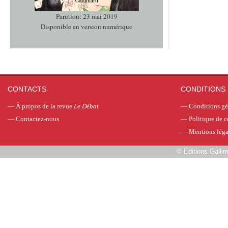
Parution: 23 mai 2019
Disponible en version numérique
CONTACTS
CONDITIONS 
—
À propos de la revue
Le Débat
—
Conditions gé
—
Contactez-nous
—
Politique de c
—
Mentions léga
©
Éditions Galli