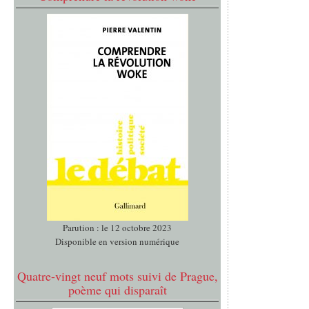
Parution : le 12 octobre 2023
Disponible en version numérique
Quatre-vingt neuf mots suivi de Prague,
poème qui disparaît