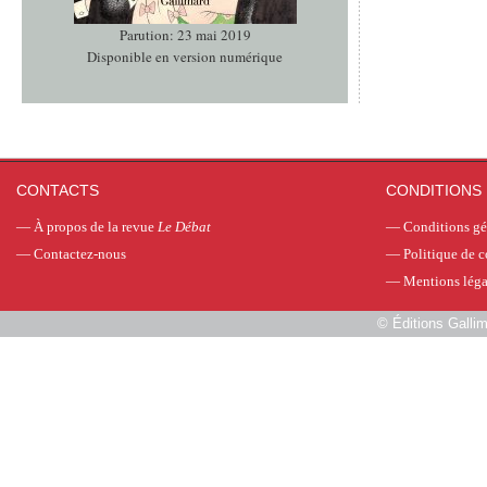
Parution: 23 mai 2019
Disponible en version numérique
CONTACTS
CONDITIONS 
—
À propos de la revue
Le Débat
—
Conditions gé
—
Contactez-nous
—
Politique de c
—
Mentions léga
©
Éditions Galli