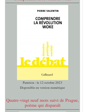
Parution : le 12 octobre 2023
Disponible en version numérique
Quatre-vingt neuf mots suivi de Prague,
poème qui disparaît