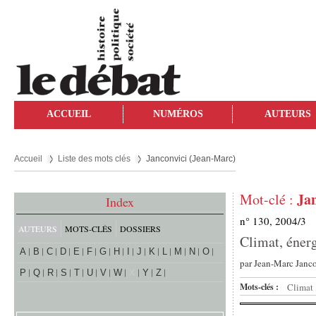
ACCUEIL
NUMÉROS
AUTEURS
Accueil
Liste des mots clés
Janconvici (Jean-Marc)
Ja
Mot-clé :
Index
n° 130, 2004/3
AUTEURS
MOTS-CLÉS
DOSSIERS
Climat, énerg
A
B
C
D
E
F
G
H
I
J
K
L
M
N
O
par
Jean-Marc Janco
P
Q
R
S
T
U
V
W
X
Y
Z
Mots-clés :
Climat