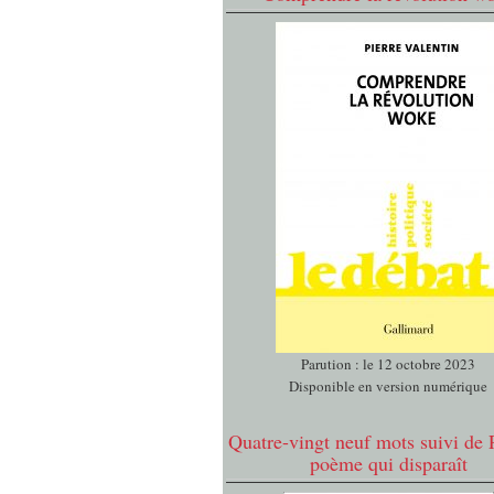
Parution : le 12 octobre 2023
Disponible en version numérique
Quatre-vingt neuf mots suivi de 
poème qui disparaît