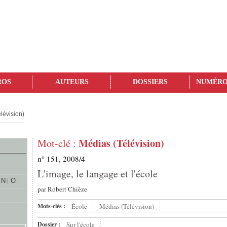
ROS
AUTEURS
DOSSIERS
NUMÉRO
lévision)
Médias (Télévision)
Mot-clé :
n° 151, 2008/4
L'image, le langage et l'école
N
O
par
Robert Chièze
Mots-clés :
École
Médias (Télévision)
Dossier :
Sur l'école