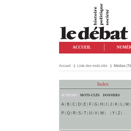
ACCUEIL
NUMÉ
Accueil
Liste des mots clés
Médias (Té
Index
AUTEURS
MOTS-CLÉS
DOSSIERS
A
B
C
D
E
F
G
H
I
J
K
L
M
P
Q
R
S
T
U
V
W
X
Y
Z