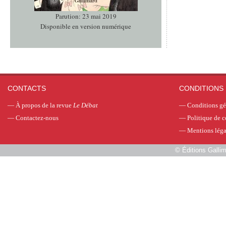
Parution: 23 mai 2019
Disponible en version numérique
CONTACTS
CONDITIONS 
—
À propos de la revue
Le Débat
—
Conditions gé
—
Contactez-nous
—
Politique de c
—
Mentions léga
©
Éditions Galli