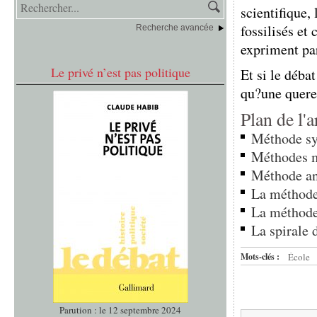
scientifique,
fossilisés et
Recherche avancée
expriment par
Le privé n’est pas politique
Et si le déba
qu?une querel
Plan de l'a
Méthode sy
Méthodes 
Méthode an
La méthode
La méthode 
La spirale d
Mots-clés :
École
Parution : le 12 septembre 2024