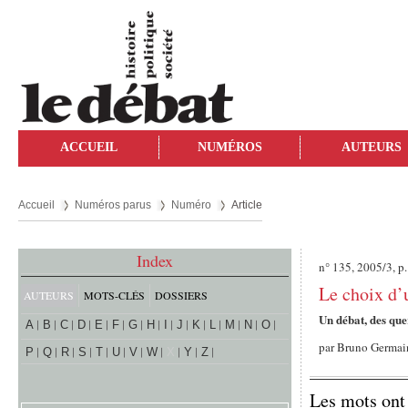
ACCUEIL
NUMÉROS
AUTEURS
Accueil
Numéros parus
Numéro
Article
Index
n° 135, 2005/3, p
Le choix d’
AUTEURS
MOTS-CLÉS
DOSSIERS
Un débat, des quer
A
B
C
D
E
F
G
H
I
J
K
L
M
N
O
par
Bruno Germa
P
Q
R
S
T
U
V
W
X
Y
Z
Les mots ont 