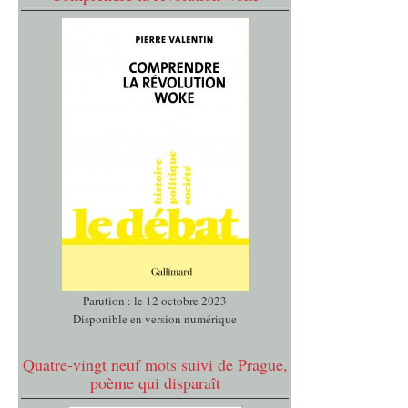
Parution : le 12 octobre 2023
Disponible en version numérique
Quatre-vingt neuf mots suivi de Prague,
poème qui disparaît