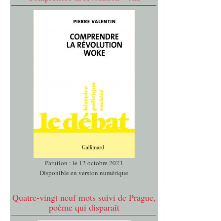
Parution : le 12 octobre 2023
Disponible en version numérique
Quatre-vingt neuf mots suivi de Prague,
poème qui disparaît