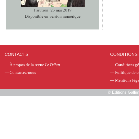
Parution: 23 mai 2019
Disponible en version numérique
CONTACTS
CONDITIONS 
—
À propos de la revue
Le Débat
—
Conditions gé
—
Contactez-nous
—
Politique de c
—
Mentions léga
©
Éditions Galli