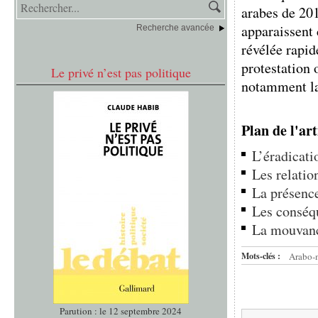
arabes de 20
apparaissent 
Recherche avancée
révélée rap
protestation
Le privé n’est pas politique
notamment la 
Plan de l'art
L’éradicati
Les relatio
La présence
Les conséq
La mouvanc
Mots-clés :
Arabo-
Parution : le 12 septembre 2024