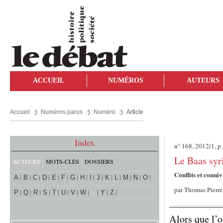
ACCUEIL
NUMÉROS
AUTEURS
Accueil
Numéros parus
Numéro
Article
Index
n° 168, 2012/1, p
Le Baas syri
AUTEURS
MOTS-CLÉS
DOSSIERS
Conflits et conni
A
B
C
D
E
F
G
H
I
J
K
L
M
N
O
par
Thomas Pierr
P
Q
R
S
T
U
V
W
X
Y
Z
Alors que l’o