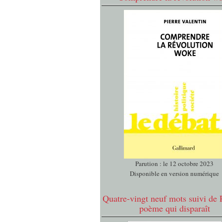
Parution : le 12 octobre 2023
Disponible en version numérique
Quatre-vingt neuf mots suivi de 
poème qui disparaît