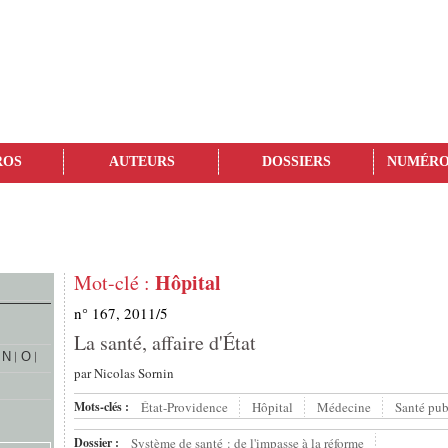
ROS
AUTEURS
DOSSIERS
NUMÉRO
Hôpital
Mot-clé :
n° 167, 2011/5
La santé, affaire d'État
N
O
par
Nicolas Sornin
Mots-clés :
État-Providence
Hôpital
Médecine
Santé pub
Dossier :
Système de santé : de l'impasse à la réforme