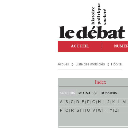
ACCUEIL
NUMÉ
Accueil
Liste des mots clés
Hôpital
Index
AUTEURS
MOTS-CLÉS
DOSSIERS
A
B
C
D
E
F
G
H
I
J
K
L
M
P
Q
R
S
T
U
V
W
X
Y
Z