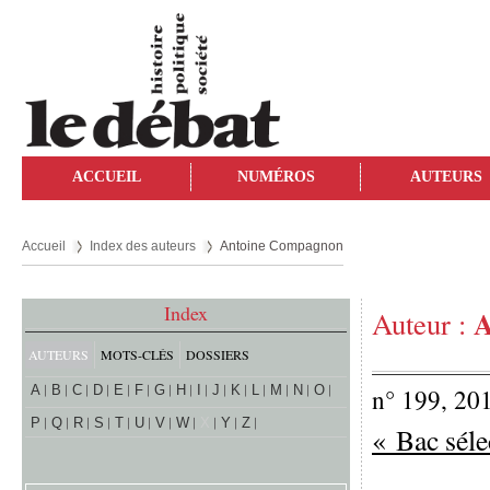
ACCUEIL
NUMÉROS
AUTEURS
Accueil
Index des auteurs
Antoine Compagnon
Index
A
Auteur :
AUTEURS
MOTS-CLÉS
DOSSIERS
A
B
C
D
E
F
G
H
I
J
K
L
M
N
O
n° 199, 20
P
Q
R
S
T
U
V
W
X
Y
Z
« Bac séle