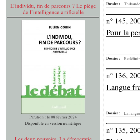
Dossier :
Thibaudet
L’individu, fin de parcours ? Le piège
de l’intelligence artificielle
n° 145, 20
Pour la pe
Dossier :
Redéfinir
n° 136, 20
Langue fra
Dossier :
La langue
Parution : le 08 février 2024
Disponible en version numérique
n° 135, 20
Les deux pouvoirs. La démocratie