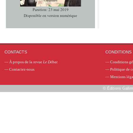
Parution: 23 mai 2019
Disponible en version numérique
CONTACTS
CONDITIONS 
—
À propos de la revue
Le Débat
—
Conditions gé
—
Contactez-nous
—
Politique de c
—
Mentions léga
©
Éditions Galli